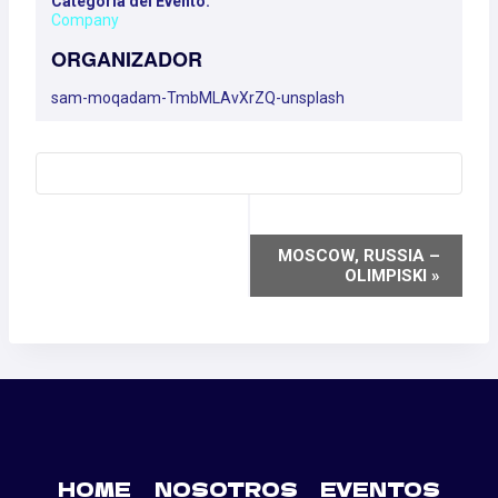
Categoría del Evento:
Company
ORGANIZADOR
sam-moqadam-TmbMLAvXrZQ-unsplash
NAVEGACIÓN
MOSCOW, RUSSIA –
OLIMPISKI
»
DEL
EVENTO
HOME
NOSOTROS
EVENTOS