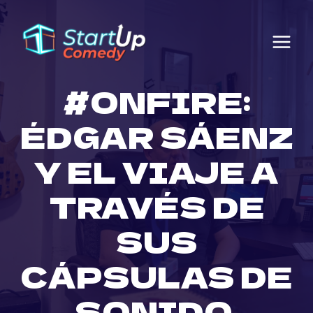
Saltar
al
contenido
#ONFIRE:
ÉDGAR SÁENZ
Y EL VIAJE A
TRAVÉS DE
SUS
CÁPSULAS DE
SONIDO