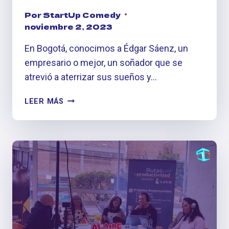
Por
StartUp Comedy
noviembre 2, 2023
En Bogotá, conocimos a Édgar Sáenz, un
empresario o mejor, un soñador que se
atrevió a aterrizar sus sueños y…
#ONFIRE:
LEER MÁS
ÉDGAR
SÁENZ
Y
EL
VIAJE
A
TRAVÉS
DE
SUS
CÁPSULAS
DE