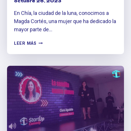
octubre 26, 2023
En Chía, la ciudad de la luna, conocimos a
Magda Cortés, una mujer que ha dedicado la
mayor parte de…
ON
LEER MÁS
FIRE:
MAGDA
CORTÉS
Y
EL
PODER
DE
VER
LO
QUE
OTROS
NO