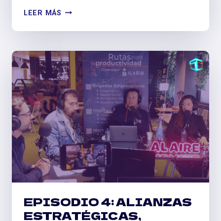
#ONFIRE
LEER MÁS
UNITEJAS:
UN
SUEÑO
CONSTRUÍDO
TEJA
A
TEJA
EPISODIO 4: ALIANZAS
ESTRATÉGICAS,