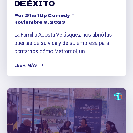
DE ÉXITO
Por
StartUp Comedy
noviembre 9, 2023
La Familia Acosta Velásquez nos abrió las
puertas de su vida y de su empresa para
contarnos cómo Matromol, un…
#ONFIRE
LEER MÁS
MATROMOL:
MOLDEANDO
E
ILUMINANDO
CAMINOS
DE
ÉXITO