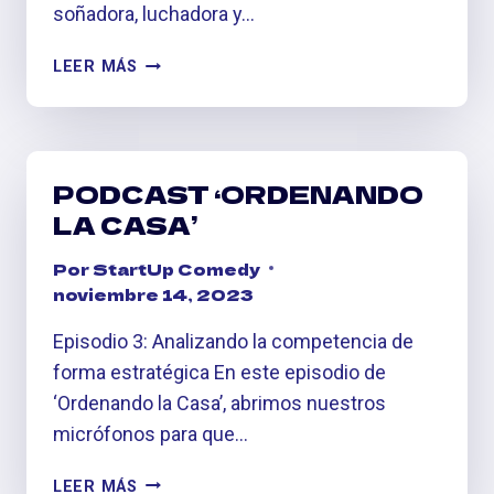
soñadora, luchadora y…
#ONFIRE
LEER MÁS
MORAAZUL:
TRANSFORMANDO
DESAFÍOS
EN
PODCAST ‘ORDENANDO
OPORTUNIDADES
LA CASA’
Por
StartUp Comedy
noviembre 14, 2023
Episodio 3: Analizando la competencia de
forma estratégica En este episodio de
‘Ordenando la Casa’, abrimos nuestros
micrófonos para que…
PODCAST
LEER MÁS