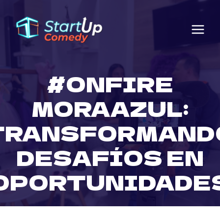
Saltar
al
contenido
#ONFIRE
MORAAZUL:
TRANSFORMAND
DESAFÍOS EN
OPORTUNIDADE