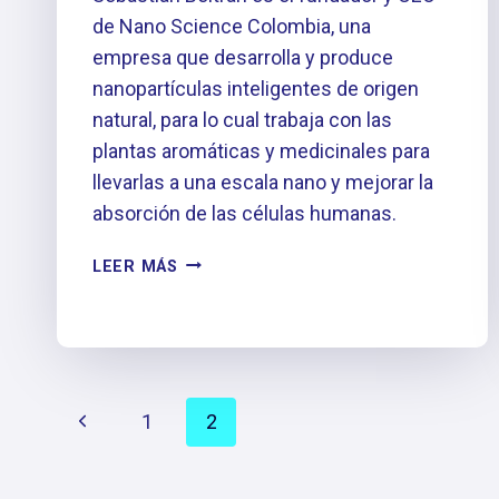
de Nano Science Colombia, una
empresa que desarrolla y produce
nanopartículas inteligentes de origen
natural, para lo cual trabaja con las
plantas aromáticas y medicinales para
llevarlas a una escala nano y mejorar la
absorción de las células humanas.
EP
LEER MÁS
#1:
SEBASTIÁN
BELTRÁN
–
NANO
NAVEGACIÓN
SCIENCE
Página
1
2
DE
anterior