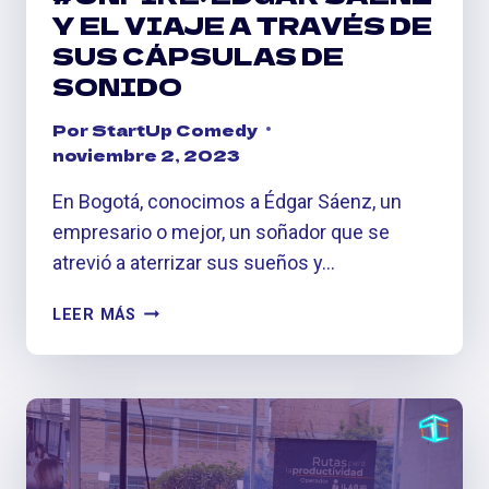
Y EL VIAJE A TRAVÉS DE
SUS CÁPSULAS DE
SONIDO
Por
StartUp Comedy
noviembre 2, 2023
En Bogotá, conocimos a Édgar Sáenz, un
empresario o mejor, un soñador que se
atrevió a aterrizar sus sueños y…
#ONFIRE:
LEER MÁS
ÉDGAR
SÁENZ
Y
EL
VIAJE
A
TRAVÉS