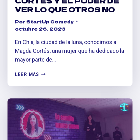
CORTÉS Y EL PODER DE
VER LO QUE OTROS NO
Por
StartUp Comedy
octubre 26, 2023
En Chía, la ciudad de la luna, conocimos a
Magda Cortés, una mujer que ha dedicado la
mayor parte de…
ON
LEER MÁS
FIRE:
MAGDA
CORTÉS
Y
EL
PODER
DE
VER
LO