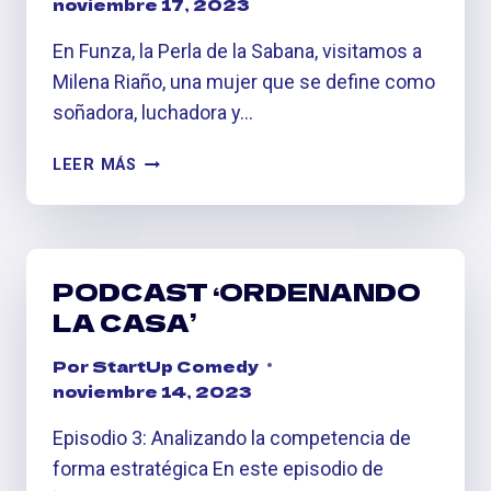
noviembre 17, 2023
En Funza, la Perla de la Sabana, visitamos a
Milena Riaño, una mujer que se define como
soñadora, luchadora y…
#ONFIRE
LEER MÁS
MORAAZUL:
TRANSFORMANDO
DESAFÍOS
EN
PODCAST ‘ORDENANDO
OPORTUNIDADES
LA CASA’
Por
StartUp Comedy
noviembre 14, 2023
Episodio 3: Analizando la competencia de
forma estratégica En este episodio de