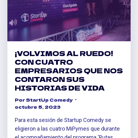
QUE
OTROS
NO
¡VOLVIMOS AL RUEDO!
CON CUATRO
EMPRESARIOS QUE NOS
CONTARON SUS
HISTORIAS DE VIDA
Por
StartUp Comedy
octubre 5, 2023
Para esta sesión de Startup Comedy se
eligieron a las cuatro MiPymes que durante
el acompañamiento del programa ‘Rutas