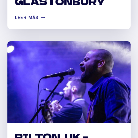
GLASTONBURY
PILTON,
LEER MÁS
UK
–
GLASTONBURY
PILTON, UK –