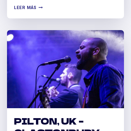
PODCAST
LEER MÁS
‘ORDENANDO
LA
CASA’
PILTON, UK –